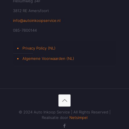
Heliumweg 34F
3812 RE Amersfoort
info@autoinkoopservice.nl
085-7600144
Privacy Policy (NL)
Algemene Voorwaarden (NL)
© 2024 Auto Inkoop Service | All Rights Reserved |
Realisatie door
Netsimpel