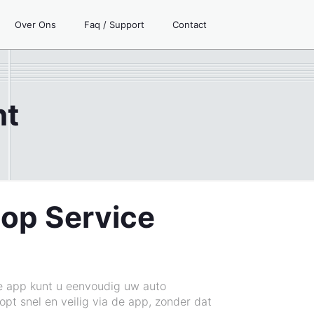
Over Ons
Faq / Support
Contact
ht
oop Service
ze app kunt u eenvoudig uw auto
pt snel en veilig via de app, zonder dat