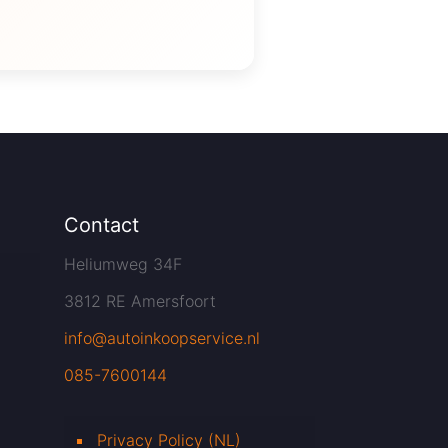
Contact
Heliumweg 34F
3812 RE Amersfoort
info@autoinkoopservice.nl
085-7600144
Privacy Policy (NL)