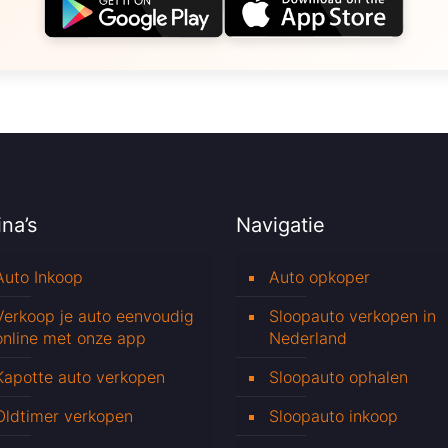
na’s
Navigatie
Auto Inkoop
Auto opkoper
Verkoop je auto eenvoudig
Sloopauto verkopen in
online met onze app
Nederland
Kapotte auto verkopen
Sloopauto ophalen
Oldtimer verkopen
Sloopauto inkoop