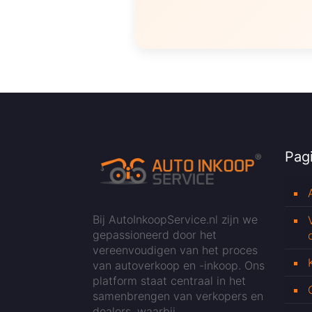
Pagi
Bij AutoInkoopService.nl zijn we
gepassioneerd door het
vereenvoudigen van het proces
van autoverkoop en -inkoop. Ons
platform staat centraal in het
samenbrengen van verkopers en
dealers, waarbij