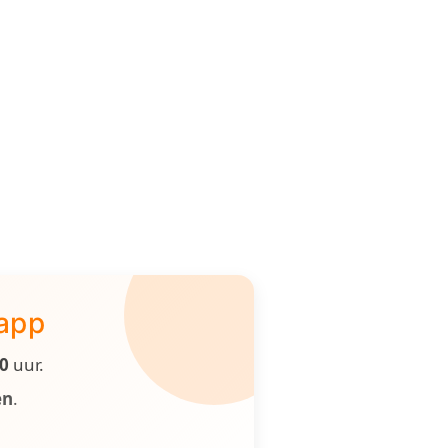
 app
00
uur.
en
.