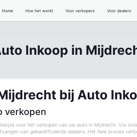
Home
Hoe het werkt
Voor verkopers
Voor dealers
uto Inkoop in Mijdrec
Mijdrecht bij Auto Ink
o verkopen
kwijze voor het verkopen van uw auto in Mijdrecht. Via on
vangen van gekwalificeerde dealers. Het hele proces verloo