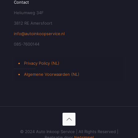
Contact
Heliumweg 34F
3812 RE Amersfoort
info@autoinkoopservice.nl
085-7600144
Privacy Policy (NL)
Algemene Voorwaarden (NL)
© 2024 Auto Inkoop Service | All Rights Reserved |
Realisatie door
Netsimpel