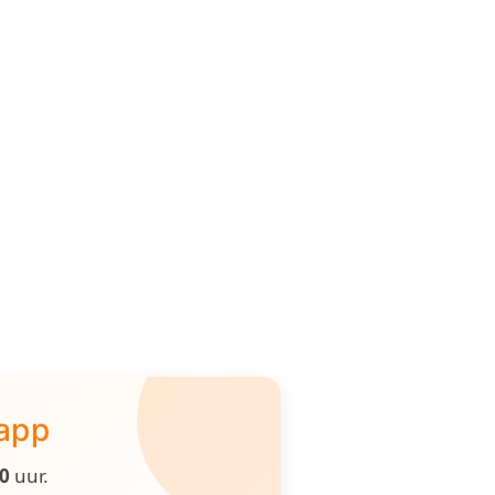
 app
00
uur.