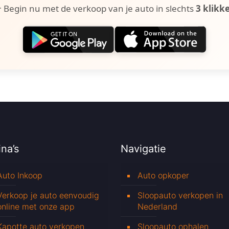
 Begin nu met de verkoop van je auto in slechts
3 klikk
na’s
Navigatie
Auto Inkoop
Auto opkoper
Verkoop je auto eenvoudig
Sloopauto verkopen in
online met onze app
Nederland
Kapotte auto verkopen
Sloopauto ophalen