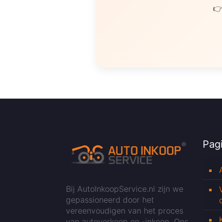
👉
Pagi
Bij AutoInkoopService.nl zijn we
gepassioneerd door het
vereenvoudigen van het proces
van autoverkoop en -inkoop. Ons