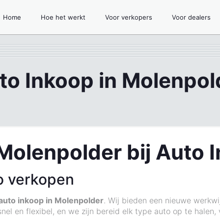
Home
Hoe het werkt
Voor verkopers
Voor dealers
to Inkoop in Molenpol
Molenpolder bij Auto 
o verkopen
auto inkoop in Molenpolder
. Wij bieden een nieuwe werkwi
el en flexibel, en we zijn bereid elk type auto op te halen,