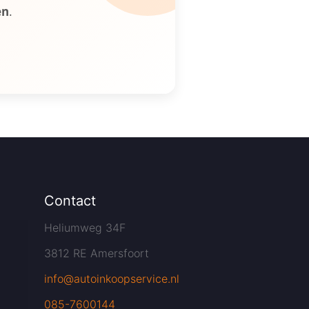
en
.
Contact
Heliumweg 34F
3812 RE Amersfoort
info@autoinkoopservice.nl
085-7600144