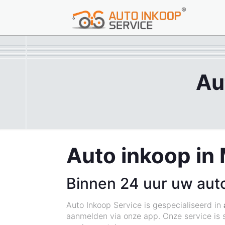
Au
Auto inkoop in 
Binnen 24 uur uw aut
Auto Inkoop Service is gespecialiseerd in
aanmelden via onze app. Onze service is sn