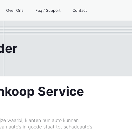
Over Ons
Faq / Support
Contact
der
Inkoop Service
jze waarbij klanten hun auto kunnen
 van auto’s in goede staat tot schadeauto’s