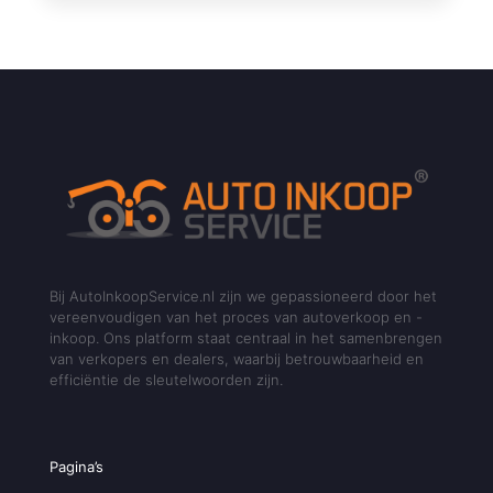
Bij AutoInkoopService.nl zijn we gepassioneerd door het
vereenvoudigen van het proces van autoverkoop en -
inkoop. Ons platform staat centraal in het samenbrengen
van verkopers en dealers, waarbij betrouwbaarheid en
efficiëntie de sleutelwoorden zijn.
Pagina’s