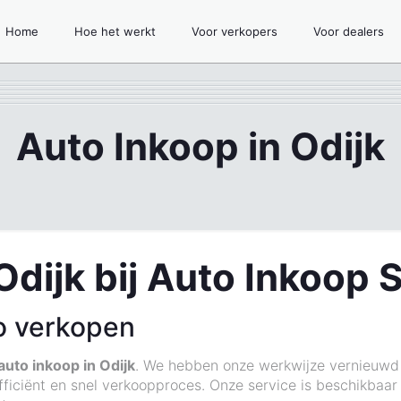
Home
Hoe het werkt
Voor verkopers
Voor dealers
Auto Inkoop in Odijk
Odijk bij Auto Inkoop 
o verkopen
auto inkoop in Odijk
. We hebben onze werkwijze vernieuwd 
fficiënt en snel verkoopproces. Onze service is beschikbaar