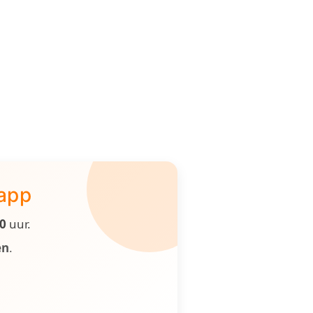
 app
00
uur.
en
.