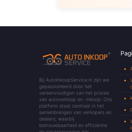
Pagi
Bij AutoInkoopService.nl zijn we
gepassioneerd door het
vereenvoudigen van het proces
van autoverkoop en -inkoop. Ons
platform staat centraal in het
samenbrengen van verkopers en
dealers, waarbij
betrouwbaarheid en efficiëntie
de sleutelwoorden zijn.