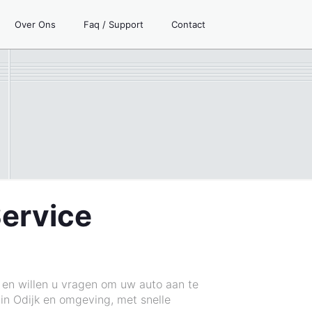
Over Ons
Faq / Support
Contact
Service
en willen u vragen om uw auto aan te
 in Odijk en omgeving, met snelle