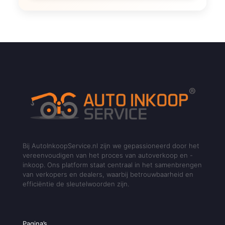
Bij AutoInkoopService.nl zijn we gepassioneerd door het
vereenvoudigen van het proces van autoverkoop en -
inkoop. Ons platform staat centraal in het samenbrengen
van verkopers en dealers, waarbij betrouwbaarheid en
efficiëntie de sleutelwoorden zijn.
Pagina’s