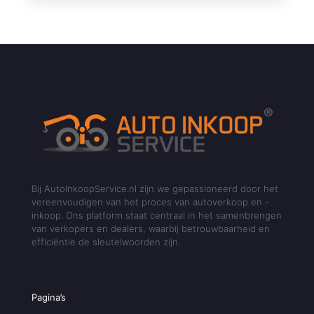
Bij AutoInkoopService.nl zijn we gepassioneerd door het
vereenvoudigen van het proces van autoverkoop en -
inkoop. Ons platform staat centraal in het samenbrengen
van verkopers en dealers, waarbij betrouwbaarheid en
efficiëntie de sleutelwoorden zijn.
Pagina’s