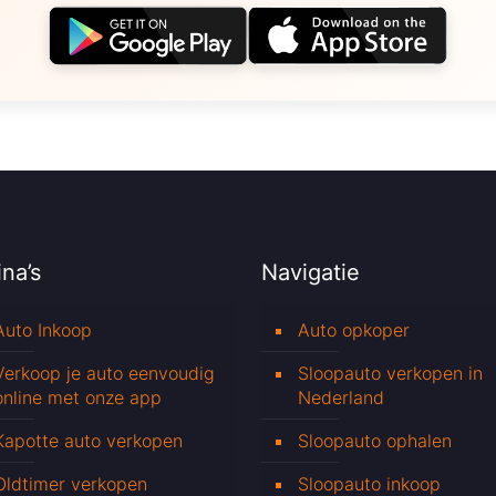
na’s
Navigatie
Auto Inkoop
Auto opkoper
Verkoop je auto eenvoudig
Sloopauto verkopen in
online met onze app
Nederland
Kapotte auto verkopen
Sloopauto ophalen
Oldtimer verkopen
Sloopauto inkoop