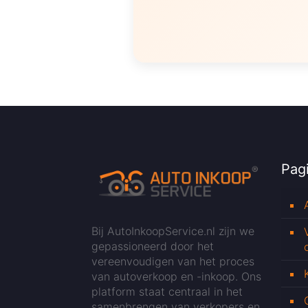
Pagi
Bij AutoInkoopService.nl zijn we
gepassioneerd door het
vereenvoudigen van het proces
van autoverkoop en -inkoop. Ons
platform staat centraal in het
samenbrengen van verkopers en