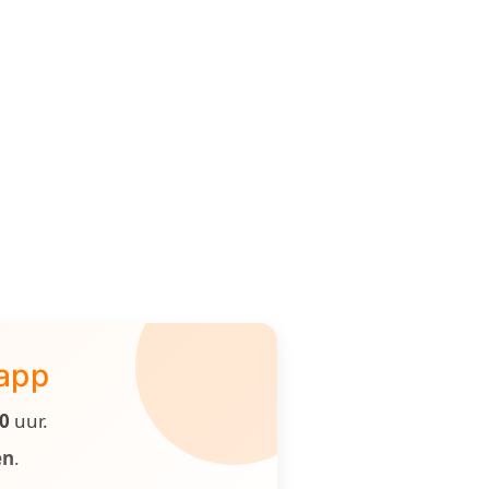
 app
00
uur.
en
.