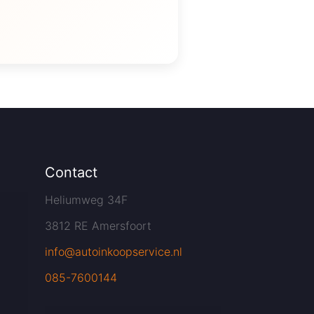
Contact
Heliumweg 34F
3812 RE Amersfoort
info@autoinkoopservice.nl
085-7600144