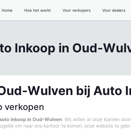
Home
Hoe het werkt
Voor verkopers
Voor dealers
to Inkoop in Oud-Wul
 Oud-Wulven bij Auto 
o verkopen
auto inkoop in Oud-Wulven
. Wij willen al onze klanten do
ogelijk om naar ons kantoor te komen, onze website te gebr