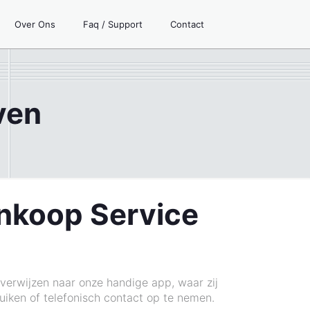
Over Ons
Faq / Support
Contact
ven
Inkoop Service
orverwijzen naar onze handige app, waar zij
uiken of telefonisch contact op te nemen.