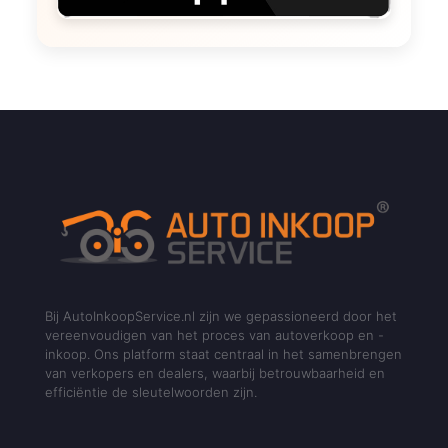
Bij AutoInkoopService.nl zijn we gepassioneerd door het
vereenvoudigen van het proces van autoverkoop en -
inkoop. Ons platform staat centraal in het samenbrengen
van verkopers en dealers, waarbij betrouwbaarheid en
efficiëntie de sleutelwoorden zijn.