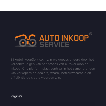
Bij AutoInkoopService.nl zijn we gepassioneerd door het
vereenvoudigen van het proces van autoverkoop en -
inkoop. Ons platform staat centraal in het samenbrengen
van verkopers en dealers, waarbij betrouwbaarheid en
efficiëntie de sleutelwoorden zijn.
Pagina’s