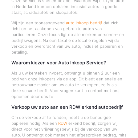
Onze service is snel en flexibel, waardoor wij elk type auto
in Nederland kunnen ophalen, inclusief auto’s in goede
staat, schadeauto’s en sloopauto’s.
Wij zijn een toonaangevend
auto inkoop bedrijf
dat zich
richt op het aankopen van gebruikte auto’s van
particulieren. Onze focus ligt op alle merken personen- en
bedrijfswagens. Na een taxatie op locatie regelen wij de
verkoop en overdracht van uw auto, inclusief papieren en
betaling.
Waarom kiezen voor Auto Inkoop Service?
Als u uw kenteken invoert, ontvangt u binnen 2 uur een
bod van onze inkopers via de app. Dit biedt een snelle en
betrouwbare manier om uw auto te verkopen, zelfs als
deze schade heeft. Voor vragen kunt u contact met ons
opnemen door ons te
Verkoop uw auto aan een RDW erkend autobedrijf
Om de verkoop af te ronden, heeft u de benodigde
papieren nodig. Als een
RDW
erkend bedrijf, zorgen wij
direct voor het vrijwaringsbewijs bij de verkoop van uw
auto. U ontvangt ook meteen het afgesproken bedrag, mits