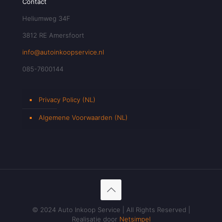
Contact
Heliumweg 34F
3812 RE Amersfoort
info@autoinkoopservice.nl
085-7600144
Privacy Policy (NL)
Algemene Voorwaarden (NL)
© 2024 Auto Inkoop Service | All Rights Reserved |
Realisatie door
Netsimpel