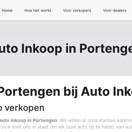
Home
Hoe het werkt
Voor verkopers
Voor dealers
uto Inkoop in Porteng
Portengen bij Auto In
o verkopen
auto inkoop in Portengen
. Wij willen al onze klanten aa
vice stelt ons in staat om elk type auto op te halen, van au