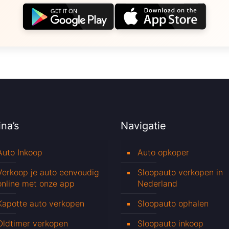
na’s
Navigatie
Auto Inkoop
Auto opkoper
Verkoop je auto eenvoudig
Sloopauto verkopen in
online met onze app
Nederland
Kapotte auto verkopen
Sloopauto ophalen
Oldtimer verkopen
Sloopauto inkoop