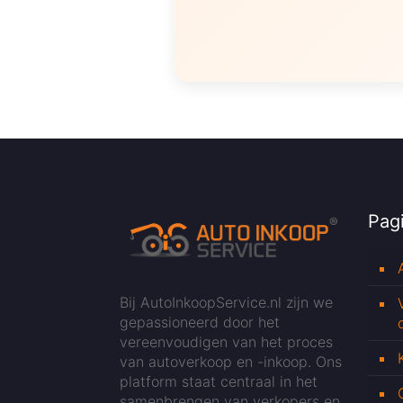
Pagi
Bij AutoInkoopService.nl zijn we
gepassioneerd door het
vereenvoudigen van het proces
van autoverkoop en -inkoop. Ons
platform staat centraal in het
samenbrengen van verkopers en