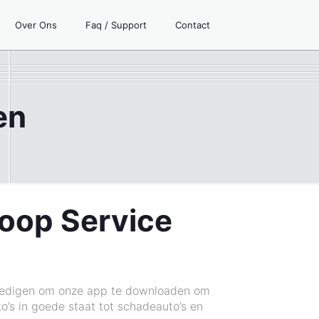
Over Ons
Faq / Support
Contact
en
koop Service
nmoedigen om onze app te downloaden om
to’s in goede staat tot schadeauto’s en