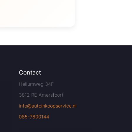
Contact
Heliumweg 34F
3812 RE Amersfoort
info@autoinkoopservice.nl
085-7600144