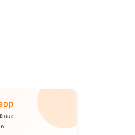
 app
00
uur.
en
.