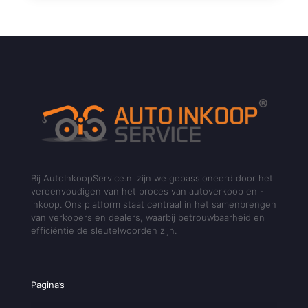
Bij AutoInkoopService.nl zijn we gepassioneerd door het
vereenvoudigen van het proces van autoverkoop en -
inkoop. Ons platform staat centraal in het samenbrengen
van verkopers en dealers, waarbij betrouwbaarheid en
efficiëntie de sleutelwoorden zijn.
Pagina’s