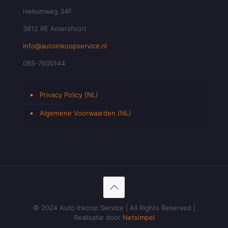
Heliumweg 34F
3812 RE Amersfoort
info@autoinkoopservice.nl
085-7600144
Privacy Policy (NL)
Algemene Voorwaarden (NL)
© 2024 Auto Inkoop Service | All Rights Reserved |
Realisatie door
Netsimpel