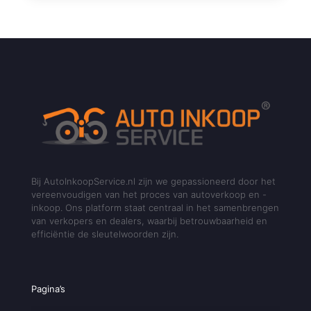
Bij AutoInkoopService.nl zijn we gepassioneerd door het
vereenvoudigen van het proces van autoverkoop en -
inkoop. Ons platform staat centraal in het samenbrengen
van verkopers en dealers, waarbij betrouwbaarheid en
efficiëntie de sleutelwoorden zijn.
Pagina’s