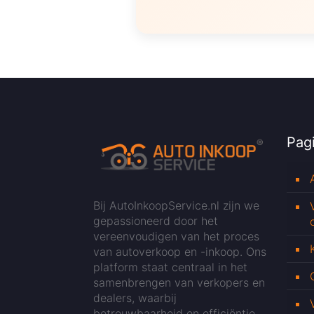
Pagi
Bij AutoInkoopService.nl zijn we
gepassioneerd door het
vereenvoudigen van het proces
van autoverkoop en -inkoop. Ons
platform staat centraal in het
samenbrengen van verkopers en
dealers, waarbij
betrouwbaarheid en efficiëntie