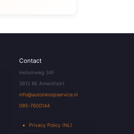
Contact
Heliumweg 34F
3812 RE Amersfoort
info@autoinkoopservice.nl
085-7600144
Privacy Policy (NL)