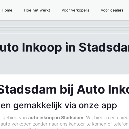
Home
Hoe het werkt
Voor verkopers
Voor dealers
uto Inkoop in Stadsd
 Stadsdam bij Auto In
 en gemakkelijk via onze app
et gebied van
auto inkoop in Stadsdam
. Wij bieden een nie
 auto verkopen zonder naar ons kantoor te komen of telefon