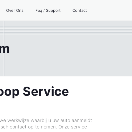
Over Ons
Faq / Support
Contact
am
koop Service
uwe werkwijze waarbij u uw auto aanmeldt
isch contact op te nemen. Onze service