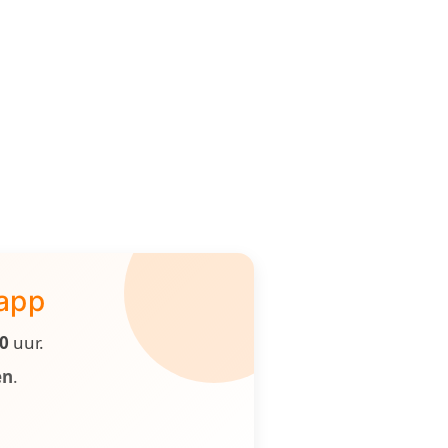
 app
00
uur.
en
.