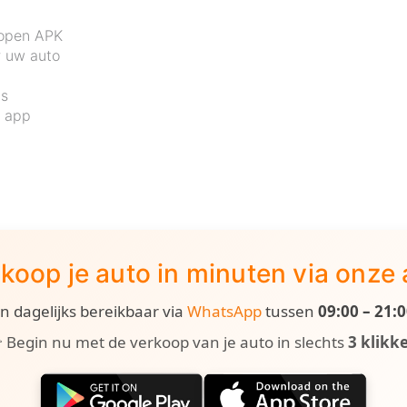
lopen APK
r uw auto
js
e app
koop je auto in minuten via onze
ijn dagelijks bereikbaar via
WhatsApp
tussen
09:00 – 21:
 Begin nu met de verkoop van je auto in slechts
3 klikk