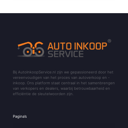
Bij AutoInkoopService.nl zijn we gepassioneerd door het
vereenvoudigen van het proces van autoverkoop en -
inkoop. Ons platform staat centraal in het samenbrengen
van verkopers en dealers, waarbij betrouwbaarheid en
efficiëntie de sleutelwoorden zijn.
Pagina’s