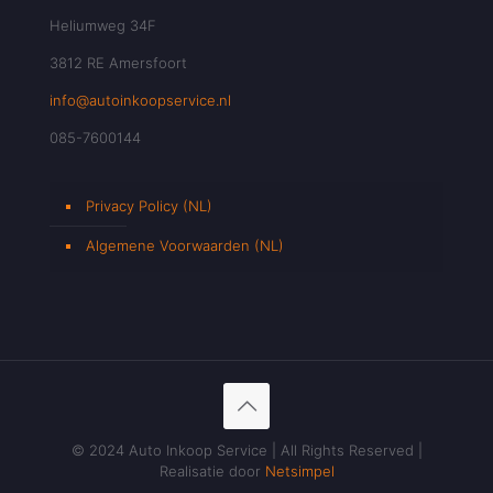
Heliumweg 34F
3812 RE Amersfoort
info@autoinkoopservice.nl
085-7600144
Privacy Policy (NL)
Algemene Voorwaarden (NL)
© 2024 Auto Inkoop Service | All Rights Reserved |
Realisatie door
Netsimpel