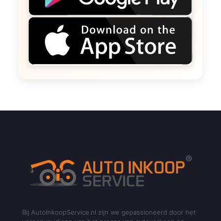
Bij AutoInkoopService.nl zijn we gepassioneerd door het