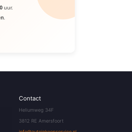
00
uur.
en
.
Contact
Heliumweg 34F
3812 RE Amersfoort
info@autoinkoopservice.nl