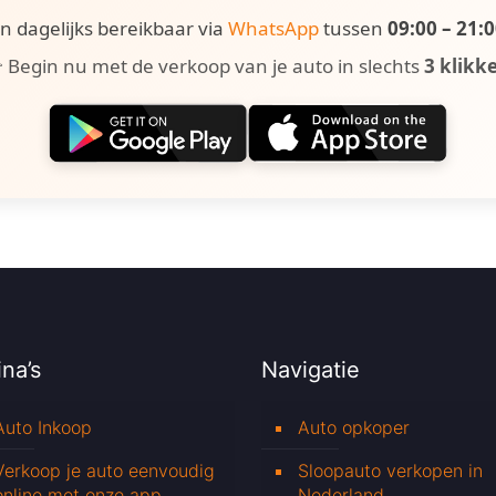
ijn dagelijks bereikbaar via
WhatsApp
tussen
09:00 – 21:
 Begin nu met de verkoop van je auto in slechts
3 klikk
na’s
Navigatie
Auto Inkoop
Auto opkoper
Verkoop je auto eenvoudig
Sloopauto verkopen in
online met onze app
Nederland