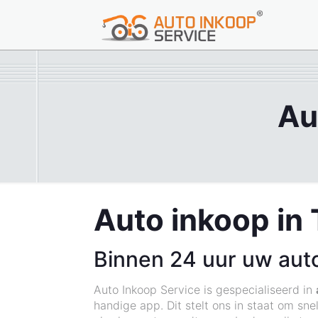
Au
Auto inkoop in 
Binnen 24 uur uw aut
Auto Inkoop Service is gespecialiseerd in
handige app. Dit stelt ons in staat om sne