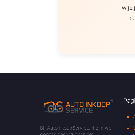
Wij z
👉
Pagi
Bij AutoInkoopService.nl zijn we
gepassioneerd door het