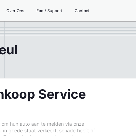
Over Ons
Faq / Support
Contact
eul
Inkoop Service
it om hun auto aan te melden via onze
u in goede staat verkeert, schade heeft of