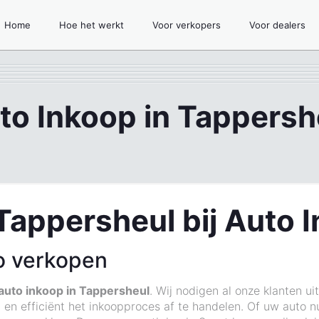
Home
Hoe het werkt
Voor verkopers
Voor dealers
to Inkoop in Tappersh
Tappersheul bij Auto 
o verkopen
auto inkoop in Tappersheul
. Wij nodigen al onze klanten u
l en efficiënt het inkoopproces af te handelen. Of uw auto n