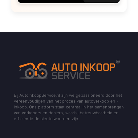
Bij AutoInkoopService.nl zijn we gepassioneerd door het
vereenvoudigen van het proces van autoverkoop en -
inkoop. Ons platform staat centraal in het samenbrengen
van verkopers en dealers, waarbij betrouwbaarheid en
efficiëntie de sleutelwoorden zijn.