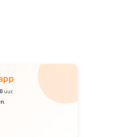
 app
00
uur.
en
.