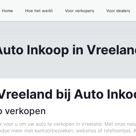
Home
Hoe het werkt
Voor verkopers
Voor dealers
uto Inkoop in Vreela
Vreeland bij Auto Ink
o verkopen
k voor u om uw auto te verkopen in Vreeland. Met onze nie
oe meer met kantoorbezoeken, websites of telefoontjes. Al