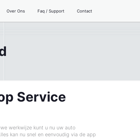
Over Ons
Faq / Support
Contact
nd
oop Service
uwe werkwijze kunt u nu uw auto
les kan nu snel en eenvoudig via de app