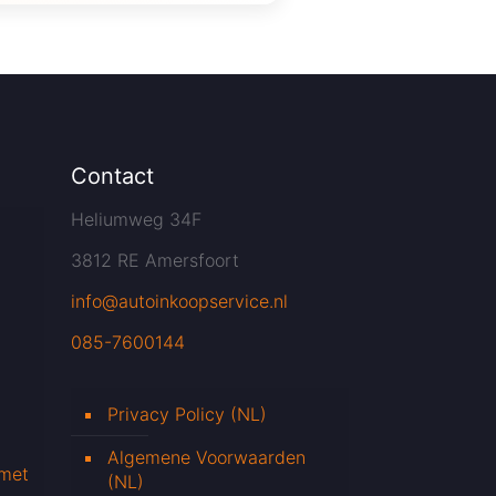
Contact
Heliumweg 34F
3812 RE Amersfoort
info@autoinkoopservice.nl
085-7600144
Privacy Policy (NL)
Algemene Voorwaarden
 met
(NL)