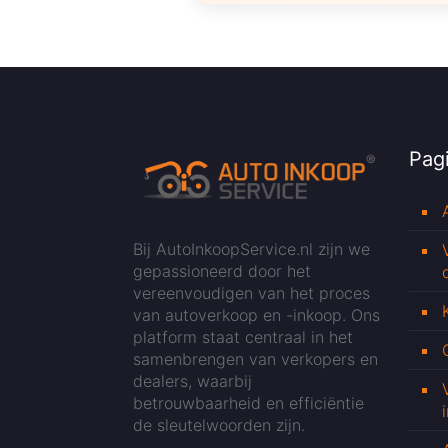
Pagi
Bij AutoInkoopService.nl zijn we
gepassioneerd door het
vereenvoudigen van het proces
van autoverkoop en -inkoop. Ons
platform staat centraal in het
samenbrengen van verkopers en
dealers, waarbij
betrouwbaarheid en efficiëntie
de sleutelwoorden zijn.