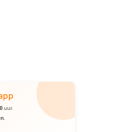
 app
00
uur.
en
.