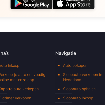
na’s
Navigatie
Auto Inkoop
Auto opkoper
Verkoop je auto eenvoudig
Sloopauto verkopen in
online met onze app
Nederland
Kapotte auto verkopen
Sloopauto ophalen
Oldtimer verkopen
Sloopauto inkoop