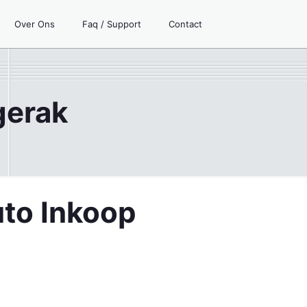
Over Ons
Faq / Support
Contact
gerak
uto Inkoop