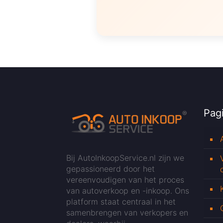
Pagi
Bij AutoInkoopService.nl zijn we
gepassioneerd door het
vereenvoudigen van het proces
van autoverkoop en -inkoop. Ons
platform staat centraal in het
samenbrengen van verkopers en