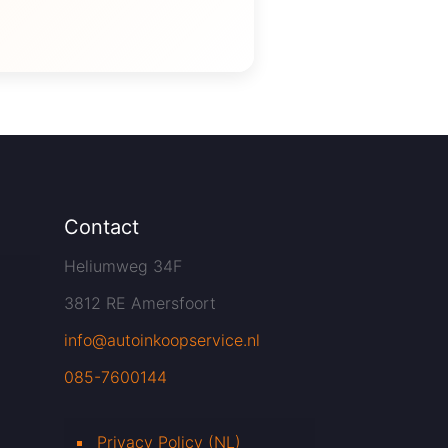
Contact
Heliumweg 34F
3812 RE Amersfoort
info@autoinkoopservice.nl
085-7600144
Privacy Policy (NL)