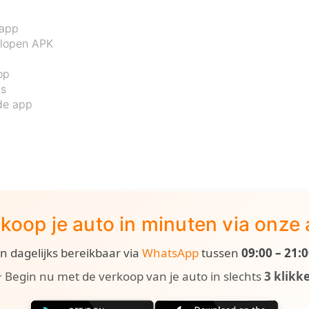
 app
rlopen APK
op
js
de app
koop je auto in minuten via onze
ijn dagelijks bereikbaar via
WhatsApp
tussen
09:00 – 21:
 Begin nu met de verkoop van je auto in slechts
3 klikk