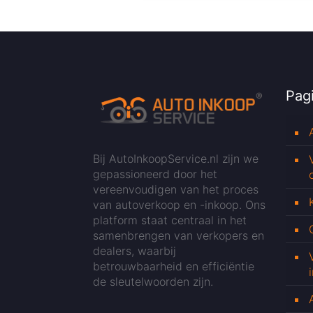
Pagi
Bij AutoInkoopService.nl zijn we
gepassioneerd door het
vereenvoudigen van het proces
van autoverkoop en -inkoop. Ons
platform staat centraal in het
samenbrengen van verkopers en
dealers, waarbij
betrouwbaarheid en efficiëntie
de sleutelwoorden zijn.