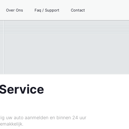
Over Ons
Faq / Support
Contact
 Service
dig uw auto aanmelden en binnen 24 uur
emakkelijk.