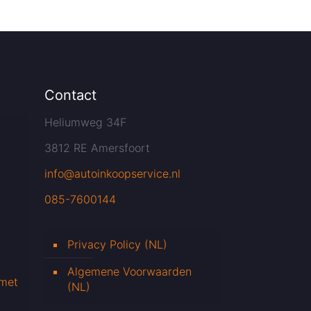
Contact
Heliumweg 34F
3812 RE Amersfoort
info@autoinkoopservice.nl
085-7600144
Privacy Policy (NL)
Algemene Voorwaarden
 met
(NL)