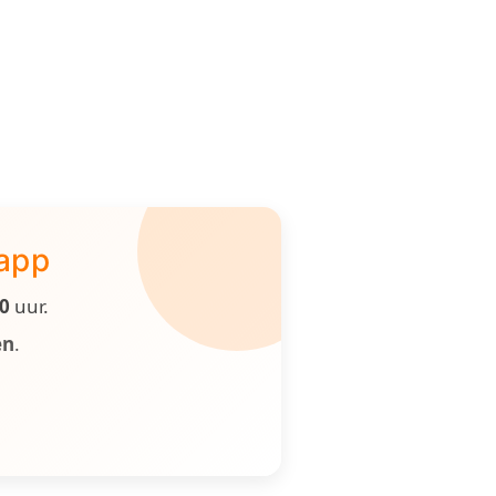
 app
00
uur.
en
.