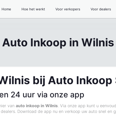
Home
Hoe het werkt
Voor verkopers
Voor dealers
Auto Inkoop in Wilnis
Wilnis bij Auto Inkoop
en 24 uur via onze app
nier van
auto inkoop in Wilnis
. Via onze app kunt u eenvou
dealers. Download de app nu en verkoop uw auto snel en g