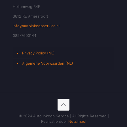
Heliumweg 34F
3812 RE Amersfoort
info@autoinkoopservice.nl
085-7600144
Privacy Policy (NL)
Algemene Voorwaarden (NL)
© 2024 Auto Inkoop Service | All Rights Reserved |
Realisatie door
Netsimpel