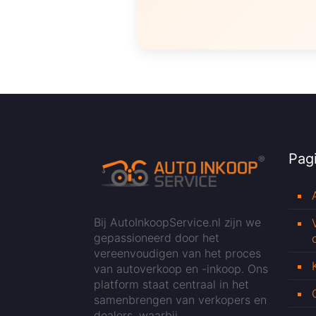
Pagi
Bij AutoInkoopService.nl zijn we
gepassioneerd door het
vereenvoudigen van het proces
van autoverkoop en -inkoop. Ons
platform staat centraal in het
samenbrengen van verkopers en
dealers, waarbij