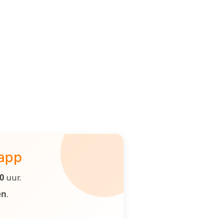
 app
00
uur.
en
.