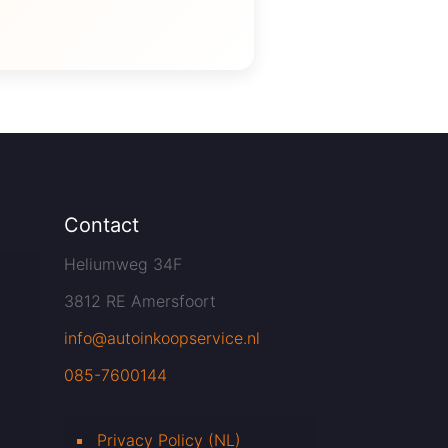
Contact
Heliumweg 34F
3812 RE Amersfoort
info@autoinkoopservice.nl
085-7600144
Privacy Policy (NL)