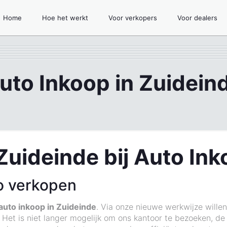
Home
Hoe het werkt
Voor verkopers
Voor dealers
uto Inkoop in Zuidein
Zuideinde bij Auto In
o verkopen
auto inkoop in Zuideinde
. Via onze nieuwe werkwijze will
Het is niet langer mogelijk om ons kantoor te bezoeken, de 