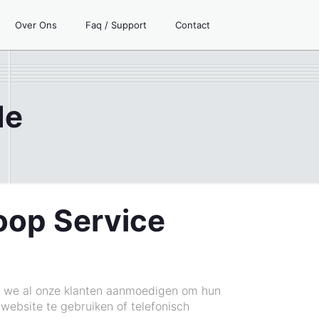
Over Ons
Faq / Support
Contact
de
koop Service
en we al onze klanten aanmoedigen om hun
website te gebruiken of telefonisch