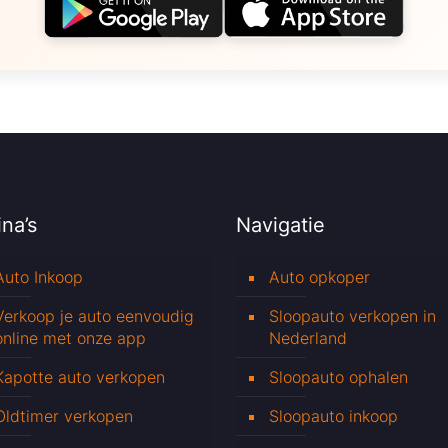
na’s
Navigatie
Auto Inkoop
Auto opkoper
Verkoop je auto eenvoudig
Sloopauto verkopen in
online met onze app
Nederland
Kapotte auto verkopen
Sloopauto ophalen
Oldtimer verkopen
Sloopauto inkoop