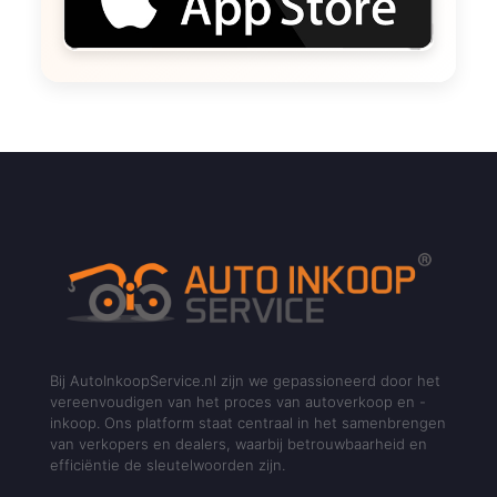
Bij AutoInkoopService.nl zijn we gepassioneerd door het
vereenvoudigen van het proces van autoverkoop en -
inkoop. Ons platform staat centraal in het samenbrengen
van verkopers en dealers, waarbij betrouwbaarheid en
efficiëntie de sleutelwoorden zijn.