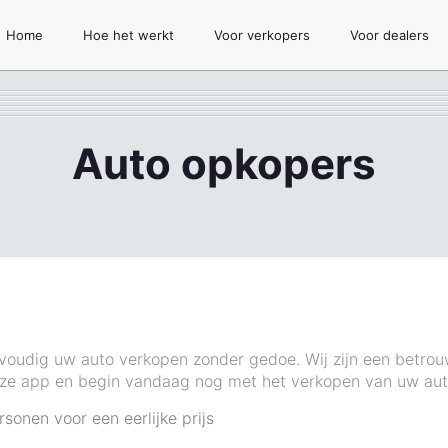
Home
Hoe het werkt
Voor verkopers
Voor dealers
Auto opkopers
nvoudig uw auto verkopen zonder gedoe. Wij zijn een betrou
onze app en begin vandaag nog met het verkopen van uw aut
onen voor een eerlijke prijs