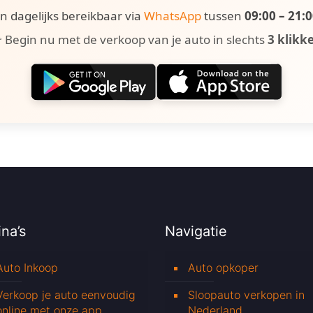
ijn dagelijks bereikbaar via
WhatsApp
tussen
09:00 – 21:
 Begin nu met de verkoop van je auto in slechts
3 klikk
na’s
Navigatie
Auto Inkoop
Auto opkoper
Verkoop je auto eenvoudig
Sloopauto verkopen in
online met onze app
Nederland