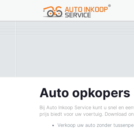
Auto opkopers
Bij Auto Inkoop Service kunt u snel en ee
prijs biedt voor uw voertuig. Download 
Verkoop uw auto zonder tussenpers