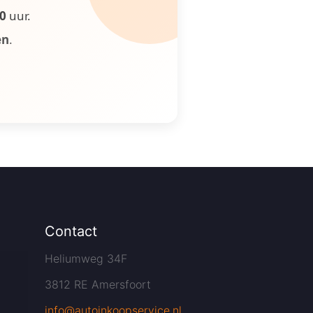
00
uur.
en
.
Contact
Heliumweg 34F
3812 RE Amersfoort
info@autoinkoopservice.nl