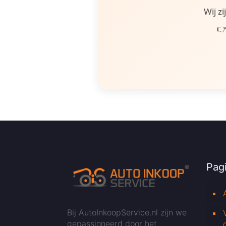
Wij z
👉
Pagi
Bij AutoInkoopService.nl zijn we
gepassioneerd door het