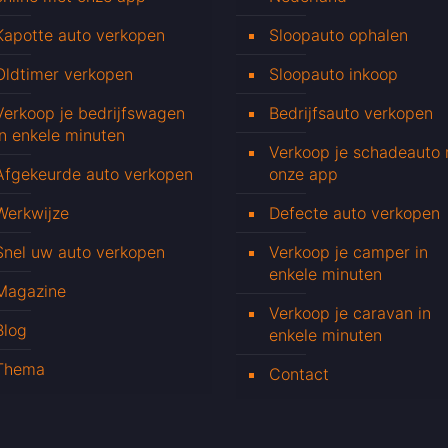
Kapotte auto verkopen
Sloopauto ophalen
Oldtimer verkopen
Sloopauto inkoop
Verkoop je bedrijfswagen
Bedrijfsauto verkopen
in enkele minuten
Verkoop je schadeauto
Afgekeurde auto verkopen
onze app
Werkwijze
Defecte auto verkopen
Snel uw auto verkopen
Verkoop je camper in
enkele minuten
Magazine
Verkoop je caravan in
Blog
enkele minuten
Thema
Contact