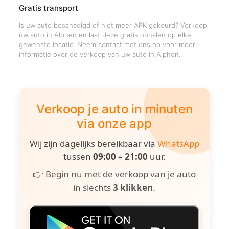
Gratis transport
Is uw auto beschadigd of niet meer APK gekeurd? Verkoop
uw auto in Alphen en laat deze gratis ophalen op elke
gewenste locatie. Neem contact met ons op voor meer
informatie over de verkoop van uw auto in Alphen.
Verkoop je auto in minuten
via onze app
Wij zijn dagelijks bereikbaar via
WhatsApp
tussen
09:00 – 21:00
uur.
👉 Begin nu met de verkoop van je auto
in slechts
3 klikken
.