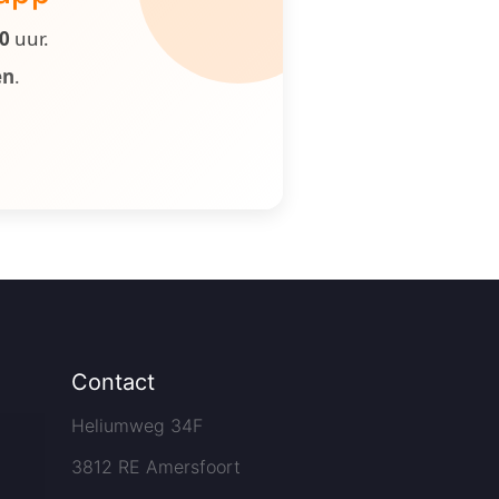
00
uur.
en
.
Contact
Heliumweg 34F
3812 RE Amersfoort