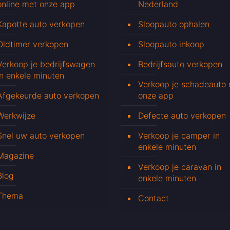
online met onze app
Nederland
Kapotte auto verkopen
Sloopauto ophalen
Oldtimer verkopen
Sloopauto inkoop
Verkoop je bedrijfswagen
Bedrijfsauto verkopen
in enkele minuten
Verkoop je schadeauto
Afgekeurde auto verkopen
onze app
Werkwijze
Defecte auto verkopen
Snel uw auto verkopen
Verkoop je camper in
enkele minuten
Magazine
Verkoop je caravan in
Blog
enkele minuten
Thema
Contact