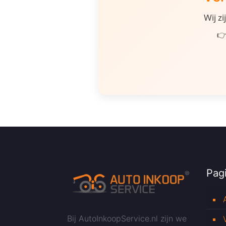
Wij z
👉
Pagi
Bij AutoInkoopService.nl zijn we