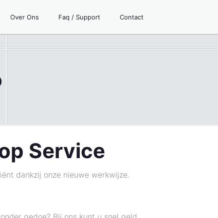
Over Ons
Faq / Support
Contact
o
oop Service
ciënt dankzij onze nieuwe werkwijze.
onder gedoe? Bij ons kunt u snel geld