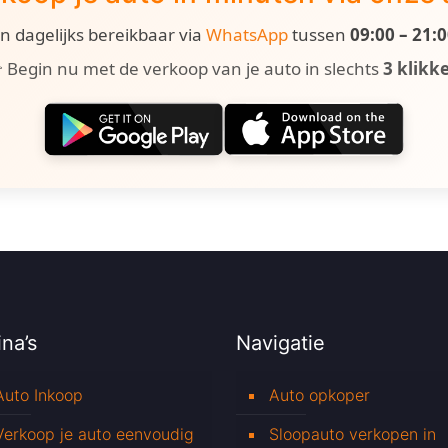
ijn dagelijks bereikbaar via
WhatsApp
tussen
09:00 – 21:
 Begin nu met de verkoop van je auto in slechts
3 klikk
na’s
Navigatie
Auto Inkoop
Auto opkoper
Verkoop je auto eenvoudig
Sloopauto verkopen in