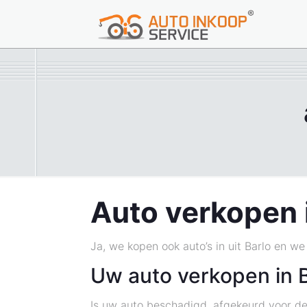
Auto verkopen 
Ja, we kopen ook auto’s in uit Barlo en we
Uw auto verkopen in 
Is uw auto beschadigd, afgekeurd voor de 