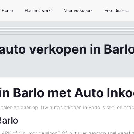
Home
Hoe het werkt
Voor verkopers
Voor dealers
auto verkopen in Barl
in Barlo met Auto Ink
 halen ze daar op. Uw auto verkopen in Barlo is snel en effi
Barlo
APK of rijp voor de sloop? Of wilt u er gewoon snel vanaf z