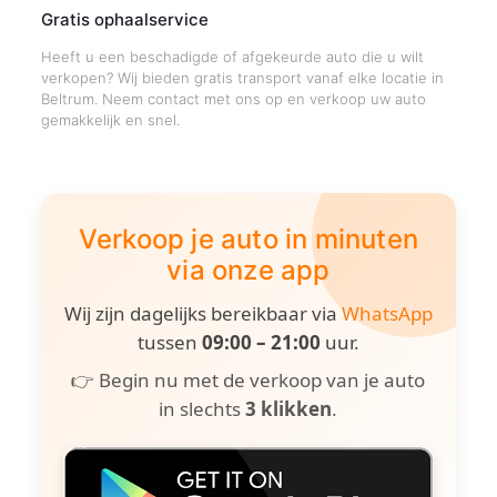
Gratis ophaalservice
Heeft u een beschadigde of afgekeurde auto die u wilt
verkopen? Wij bieden gratis transport vanaf elke locatie in
Beltrum. Neem contact met ons op en verkoop uw auto
gemakkelijk en snel.
Verkoop je auto in minuten
via onze app
Wij zijn dagelijks bereikbaar via
WhatsApp
tussen
09:00 – 21:00
uur.
👉 Begin nu met de verkoop van je auto
in slechts
3 klikken
.