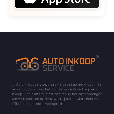
Bij AutoInkoopService.nl zijn we gepassioneerd door het
vereenvoudigen van het proces van autoverkoop en -
inkoop. Ons platform staat centraal in het samenbrengen
van verkopers en dealers, waarbij betrouwbaarheid en
efficiëntie de sleutelwoorden zijn.