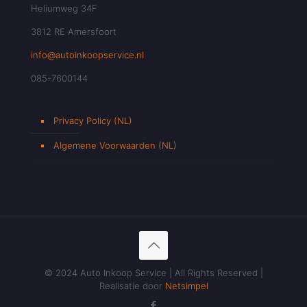
Heliumweg 34F
3812 RE Amersfoort
info@autoinkoopservice.nl
085-7600144
Privacy Policy (NL)
Algemene Voorwaarden (NL)
© 2024 Auto Inkoop Service | All Rights Reserved |
Realisatie door
Netsimpel