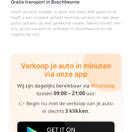
Gratis transport in Boschheurne
Heeft uw auto schade, is deze niet meer APK gekeurd of
heeft u een ongeluk gehad? Verkoop uw auto en laat deze
gratis ophalen op elke gewenste locatie. Neem contact met
ons op om uw auto te verkopen in Boschheurne en wij
regelen de rest.
Verkoop je auto in minuten
via onze app
Wij zijn dagelijks bereikbaar via
WhatsApp
tussen
09:00 – 21:00
uur.
👉 Begin nu met de verkoop van je auto
in slechts
3 klikken
.