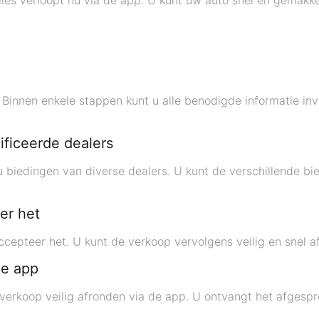
alles verloopt nu via de app. U kunt uw auto snel en gemak
Binnen enkele stappen kunt u alle benodigde informatie in
ificeerde dealers
biedingen van diverse dealers. U kunt de verschillende bie
er het
accepteer het. U kunt de verkoop vervolgens veilig en snel a
de app
erkoop veilig afronden via de app. U ontvangt het afgespro