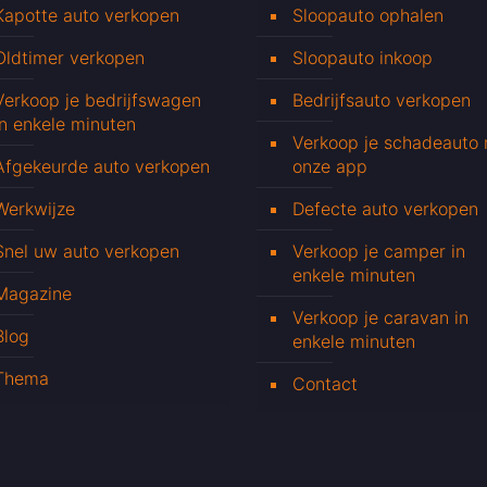
Kapotte auto verkopen
Sloopauto ophalen
Oldtimer verkopen
Sloopauto inkoop
Verkoop je bedrijfswagen
Bedrijfsauto verkopen
in enkele minuten
Verkoop je schadeauto
Afgekeurde auto verkopen
onze app
Werkwijze
Defecte auto verkopen
Snel uw auto verkopen
Verkoop je camper in
enkele minuten
Magazine
Verkoop je caravan in
Blog
enkele minuten
Thema
Contact