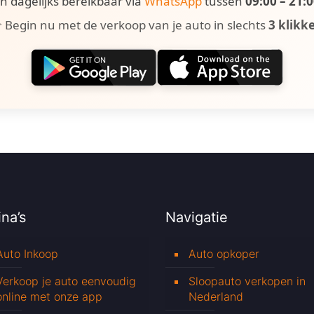
ijn dagelijks bereikbaar via
WhatsApp
tussen
09:00 – 21:
 Begin nu met de verkoop van je auto in slechts
3 klikk
na’s
Navigatie
Auto Inkoop
Auto opkoper
Verkoop je auto eenvoudig
Sloopauto verkopen in
online met onze app
Nederland