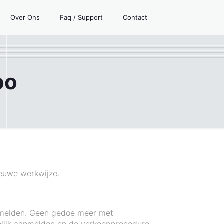
Over Ons
Faq / Support
Contact
oo
ieuwe werkwijze.
anmelden. Geen gedoe meer met