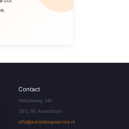
00
uur.
en
.
Contact
Heliumweg 34F
3812 RE Amersfoort
info@autoinkoopservice.nl