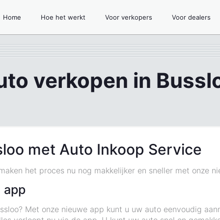
Home
Hoe het werkt
Voor verkopers
Voor dealers
uto verkopen in Bussl
sloo met Auto Inkoop Service
 maken het proces nu nog makkelijker en sneller met onze n
 app
 Bussloo? Met onze nieuwe app kunt u uw auto eenvoudig a