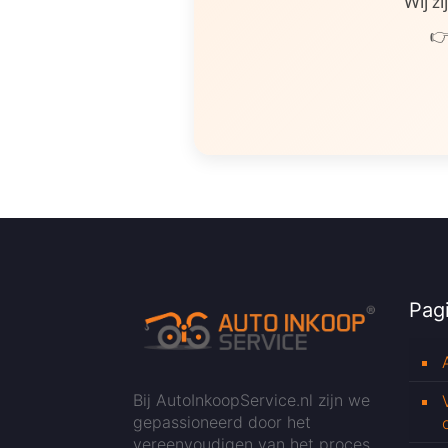
Wij z
👉
Pagi
Bij AutoInkoopService.nl zijn we
gepassioneerd door het
vereenvoudigen van het proces