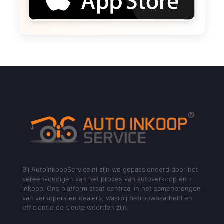
Bij AutoInkoopService.nl zijn we gepassioneerd door het
vereenvoudigen van het proces van autoverkoop en -
inkoop. Ons platform staat centraal in het samenbrengen
van verkopers en dealers, waarbij betrouwbaarheid en
efficiëntie de sleutelwoorden zijn.