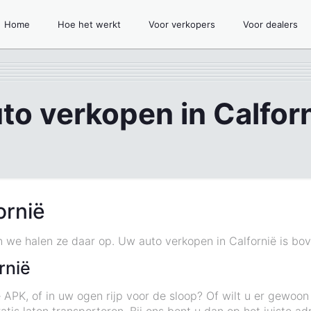
Home
Hoe het werkt
Voor verkopers
Voor dealers
to verkopen in Calfor
ornië
en we halen ze daar op. Uw auto verkopen in Calfornië is bov
rnië
 APK, of in uw ogen rijp voor de sloop? Of wilt u er gewoo