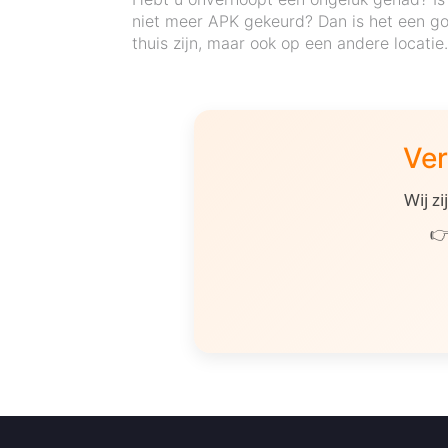
niet meer APK gekeurd? Dan is het een go
thuis zijn, maar ook op een andere locatie
Ver
Wij z
👉