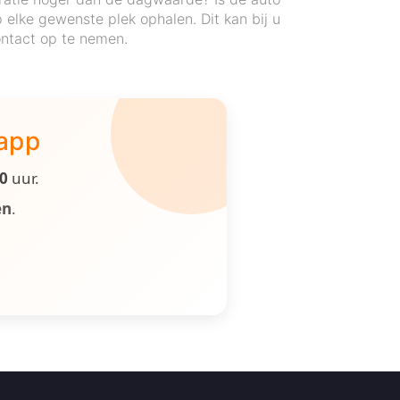
elke gewenste plek ophalen. Dit kan bij u
contact op te nemen.
 app
00
uur.
en
.