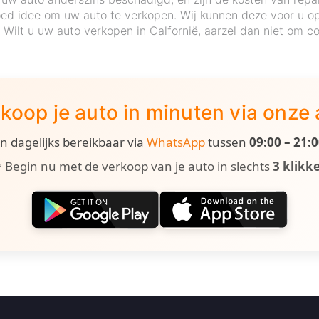
ed idee om uw auto te verkopen. Wij kunnen deze voor u op 
. Wilt u uw auto verkopen in Calfornië, aarzel dan niet om 
koop je auto in minuten via onze
ijn dagelijks bereikbaar via
WhatsApp
tussen
09:00 – 21:
 Begin nu met de verkoop van je auto in slechts
3 klikk