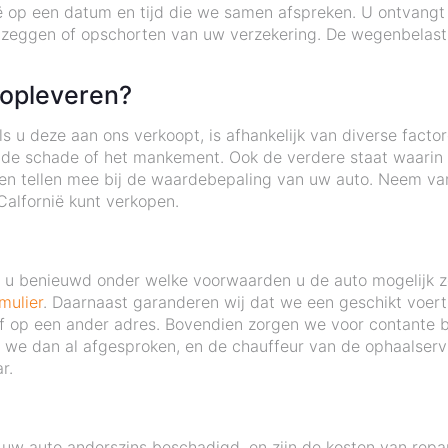
ië op een datum en tijd die we samen afspreken. U ontvangt
pzeggen of opschorten van uw verzekering. De wegenbelasti
 opleveren?
 u deze aan ons verkoopt, is afhankelijk van diverse factor
 de schade of het mankement. Ook de verdere staat waarin d
nten tellen mee bij de waardebepaling van uw auto. Neem v
Calfornië kunt verkopen.
nt u benieuwd onder welke voorwaarden u de auto mogelijk 
mulier
. Daarnaast garanderen wij dat we een geschikt voertu
s of op een ander adres. Bovendien zorgen we voor contante 
we dan al afgesproken, en de chauffeur van de ophaalservic
r.
uw auto anderszins beschadigd, en zijn de kosten van repa