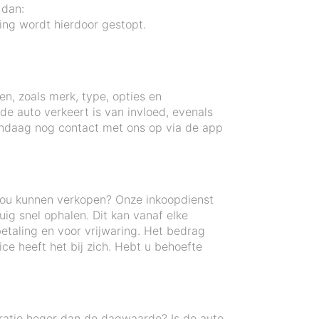
 dan:
ng wordt hierdoor gestopt.
en, zoals merk, type, opties en
e auto verkeert is van invloed, evenals
andaag nog contact met ons op via de app
zou kunnen verkopen? Onze inkoopdienst
ig snel ophalen. Dit kan vanaf elke
betaling en voor vrijwaring. Het bedrag
e heeft het bij zich. Hebt u behoefte
ratie hoger dan de dagwaarde? Is de auto