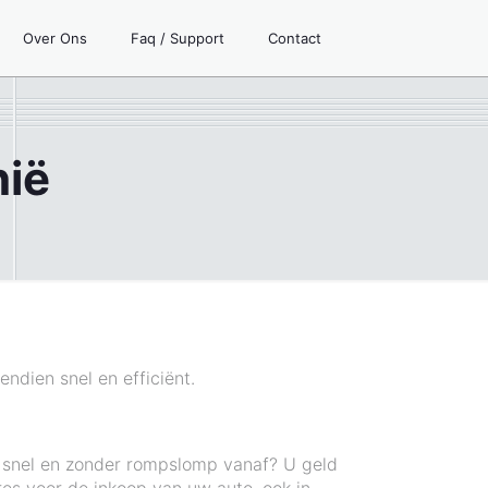
Over Ons
Faq / Support
Contact
nië
endien snel en efficiënt.
n snel en zonder rompslomp vanaf? U geld