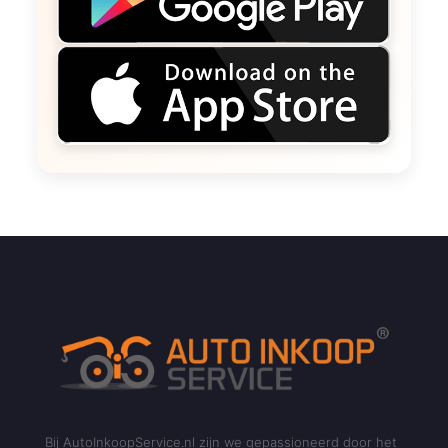
Bij AutoInkoopService.nl zijn we gepassioneerd door het