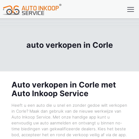
auto verkopen in Corle
Auto verkopen in Corle met
Auto Inkoop Service
Heeft u een auto die u snel en zonder gedoe wilt verkopen
in Corle? Maak dan gebruik van de nieuwe werkwijze van
Auto Inkoop Service. Met onze handige app kunt u
eenvoudig uw auto aanmelden en ontvangt u binnen no-
time biedingen van gekwalificeerde dealers. Kies het beste
bod, accepteer het en rond de verkoop veilig af via de app.