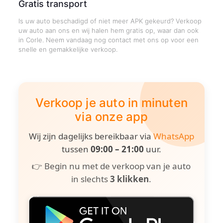
Gratis transport
Is uw auto beschadigd of niet meer APK gekeurd? Verkoop
uw auto aan ons en wij halen hem gratis op, waar dan ook
in Corle. Neem vandaag nog contact met ons op voor een
snelle en gemakkelijke verkoop.
Verkoop je auto in minuten
via onze app
Wij zijn dagelijks bereikbaar via
WhatsApp
tussen
09:00 – 21:00
uur.
👉 Begin nu met de verkoop van je auto
in slechts
3 klikken
.