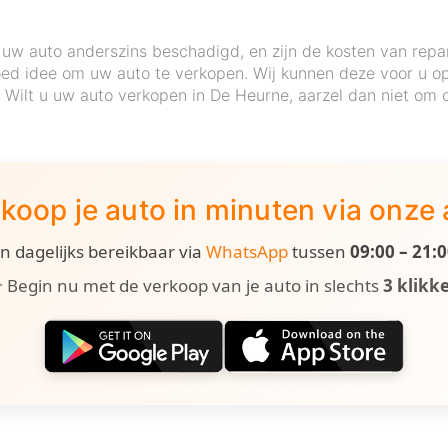
uw auto anderszins beschadigd, en zijn de kosten van repa
ed idee om uw auto te verkopen. Wij kunnen deze voor u op 
e. Wilt u uw auto verkopen in De Heurne, aarzel dan niet om
koop je auto in minuten via onze
ijn dagelijks bereikbaar via
WhatsApp
tussen
09:00 – 21:
 Begin nu met de verkoop van je auto in slechts
3 klikk