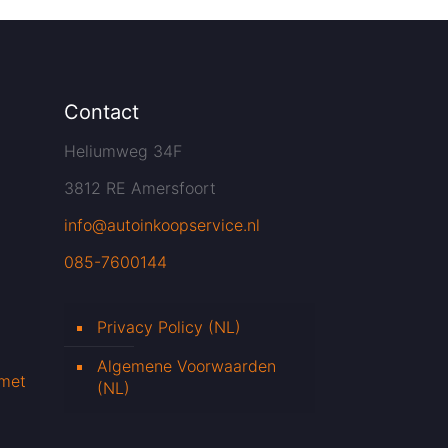
Contact
Heliumweg 34F
3812 RE Amersfoort
info@autoinkoopservice.nl
085-7600144
Privacy Policy (NL)
Algemene Voorwaarden
 met
(NL)