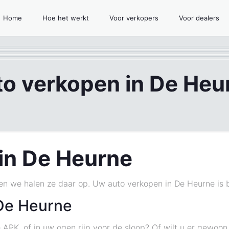
Home
Hoe het werkt
Voor verkopers
Voor dealers
to verkopen in De Heu
in De Heurne
 en we halen ze daar op. Uw auto verkopen in De Heurne is b
De Heurne
 APK, of in uw ogen rijp voor de sloop? Of wilt u er gewoo