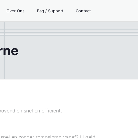
Over Ons
Faq / Support
Contact
rne
ovendien snel en efficiënt.
n snel en zonder rompslomp vanaf? U geld