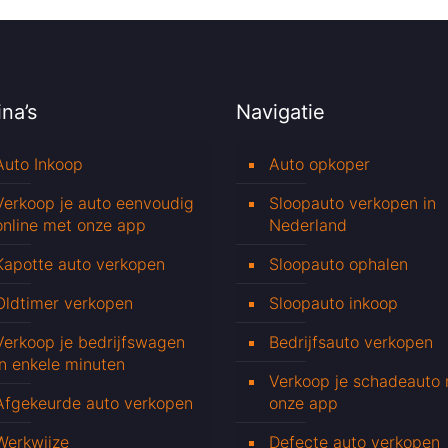
na’s
Navigatie
Auto Inkoop
Auto opkoper
Verkoop je auto eenvoudig
Sloopauto verkopen in
online met onze app
Nederland
Kapotte auto verkopen
Sloopauto ophalen
Oldtimer verkopen
Sloopauto inkoop
Verkoop je bedrijfswagen
Bedrijfsauto verkopen
in enkele minuten
Verkoop je schadeauto
Afgekeurde auto verkopen
onze app
Werkwijze
Defecte auto verkopen