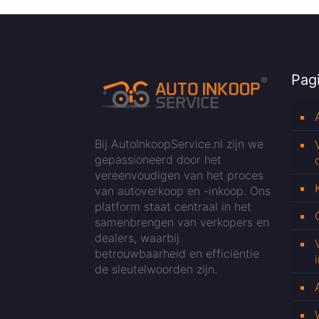
Pagi
Bij AutoInkoopService.nl zijn we
gepassioneerd door het
vereenvoudigen van het proces
van autoverkoop en -inkoop. Ons
platform staat centraal in het
samenbrengen van verkopers en
dealers, waarbij
betrouwbaarheid en efficiëntie
de sleutelwoorden zijn.