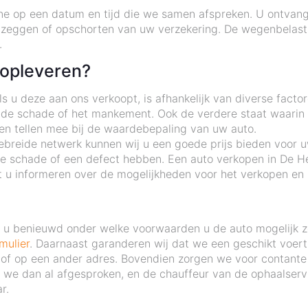
ne op een datum en tijd die we samen afspreken. U ontvang
pzeggen of opschorten van uw verzekering. De wegenbelasti
.
 opleveren?
 u deze aan ons verkoopt, is afhankelijk van diverse factor
 de schade of het mankement. Ook de verdere staat waarin d
ten tellen mee bij de waardebepaling van uw auto.
ebreide netwerk kunnen wij u een goede prijs bieden voor u
ie schade of een defect hebben. Een auto verkopen in De H
 u informeren over de mogelijkheden voor het verkopen en 
nt u benieuwd onder welke voorwaarden u de auto mogelijk 
mulier
. Daarnaast garanderen wij dat we een geschikt voertu
s of op een ander adres. Bovendien zorgen we voor contante
we dan al afgesproken, en de chauffeur van de ophaalservic
r.