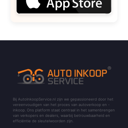
Bij AutoInkoopService.nl zijn we gepassioneerd door het
vereenvoudigen van het proces van autoverkoop en -
inkoop. Ons platform staat centraal in het samenbrengen
van verkopers en dealers, waarbij betrouwbaarheid en
efficiëntie de sleutelwoorden zijn.