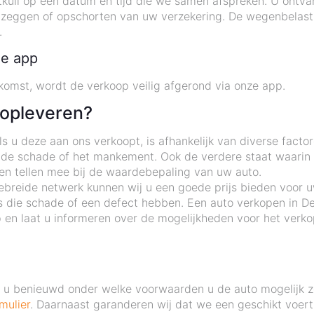
tkuil op een datum en tijd die we samen afspreken. U ontva
pzeggen of opschorten van uw verzekering. De wegenbelasti
.
de app
omst, wordt de verkoop veilig afgerond via onze app.
 opleveren?
 u deze aan ons verkoopt, is afhankelijk van diverse factor
 de schade of het mankement. Ook de verdere staat waarin d
ten tellen mee bij de waardebepaling van uw auto.
ebreide netwerk kunnen wij u een goede prijs bieden voor uw
 die schade of een defect hebben. Een auto verkopen in De
en laat u informeren over de mogelijkheden voor het verko
nt u benieuwd onder welke voorwaarden u de auto mogelijk 
mulier
. Daarnaast garanderen wij dat we een geschikt voertu