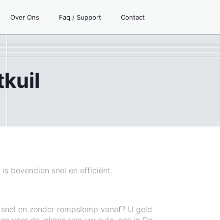
Over Ons
Faq / Support
Contact
kuil
is bovendien snel en efficiënt.
n snel en zonder rompslomp vanaf? U geld