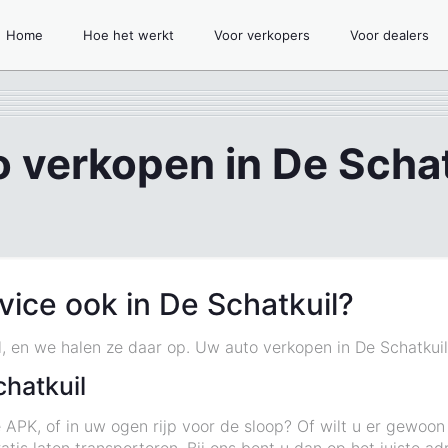
Home
Hoe het werkt
Voor verkopers
Voor dealers
o verkopen in De Schat
ice ook in De Schatkuil?
l, en we halen ze daar op. Uw auto verkopen in De Schatkuil 
hatkuil
 APK, of in uw ogen rijp voor de sloop? Of wilt u er gewoo