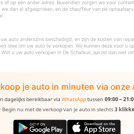
huis of op een ander adres. Bovendien zorgen we voor contan
we dan al afgesproken, en de chauffeur van de ophaalservic
r.
uw auto anderszins beschadigd, en zijn de kosten van repa
ed idee om uw auto te verkopen. Wij kunnen deze voor u op 
. Wilt u uw auto verkopen in De Schatkuil, aarzel dan niet 
koop je auto in minuten via onze
ijn dagelijks bereikbaar via
WhatsApp
tussen
09:00 – 21:
 Begin nu met de verkoop van je auto in slechts
3 klikk