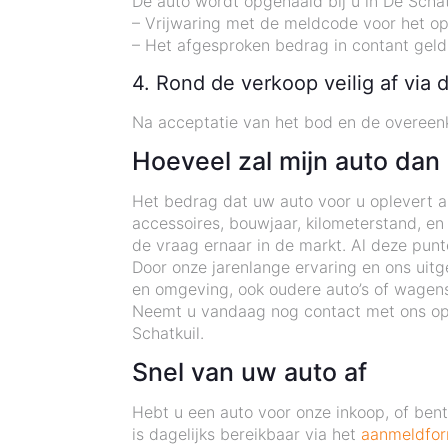
De auto wordt opgehaald bij u in De Scha
– Vrijwaring met de meldcode voor het o
– Het afgesproken bedrag in contant geld
4. Rond de verkoop veilig af via 
Na acceptatie van het bod en de overeenk
Hoeveel zal mijn auto dan
Het bedrag dat uw auto voor u oplevert als
accessoires, bouwjaar, kilometerstand, en
de vraag ernaar in de markt. Al deze pun
Door onze jarenlange ervaring en ons uitg
en omgeving, ook oudere auto’s of wagens
Neemt u vandaag nog contact met ons op 
Schatkuil.
Snel van uw auto af
Hebt u een auto voor onze inkoop, of be
is dagelijks bereikbaar via het
aanmeldfor