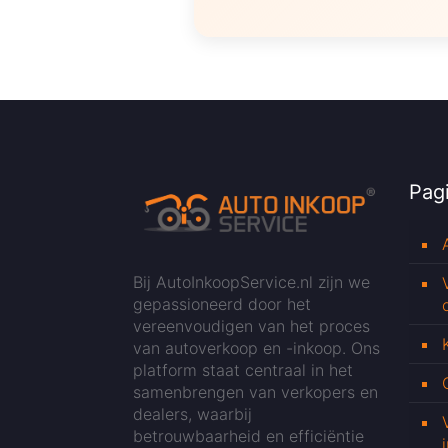
Pagi
Bij AutoInkoopService.nl zijn we
gepassioneerd door het
vereenvoudigen van het proces
van autoverkoop en -inkoop. Ons
platform staat centraal in het
samenbrengen van verkopers en
dealers, waarbij
betrouwbaarheid en efficiëntie