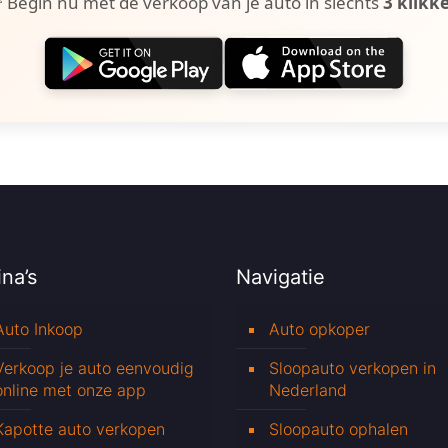
 Begin nu met de verkoop van je auto in slechts
3 klikk
na’s
Navigatie
Auto Inkoop
Auto opkoper
Verkoop je auto eenvoudig
Sloopauto verkopen in
online met onze app
Nederland
Kapotte auto verkopen
Sloopauto ophalen