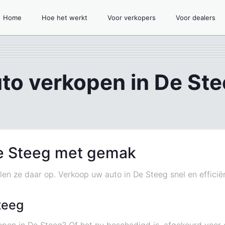
Home
Hoe het werkt
Voor verkopers
Voor dealers
to verkopen in De St
De Steeg met gemak
len ze daar op. Verkoop uw auto in De Steeg snel en effici
teeg