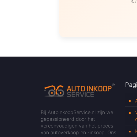
👉
Pagi
Bij AutoInkoopService.nl zijn we
gepassioneerd door het
vereenvoudigen van het proces
van autoverkoop en -inkoop. Ons