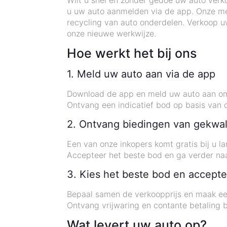
Wilt u snel en zonder gedoe uw auto verko
u uw auto aanmelden via de app. Onze me
recycling van auto onderdelen. Verkoop uw
onze nieuwe werkwijze.
Hoe werkt het bij ons
1. Meld uw auto aan via de app
Download de app en meld uw auto aan om d
Ontvang een indicatief bod op basis van 
2. Ontvang biedingen van gekwal
Een van onze inkopers komt gratis bij u la
Accepteer het beste bod en ga verder na
3. Kies het beste bod en accepte
Bepaal samen de verkoopprijs en maak ee
Ontvang vrijwaring en contante betaling b
Wat levert uw auto op?