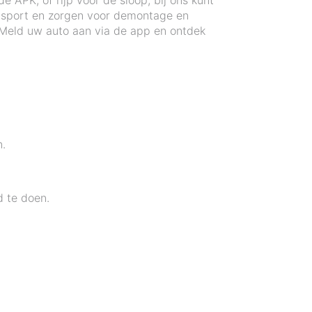
 APK, of rijp voor de sloop, bij ons kunt
ansport en zorgen voor demontage en
? Meld uw auto aan via de app en ontdek
n.
d te doen.