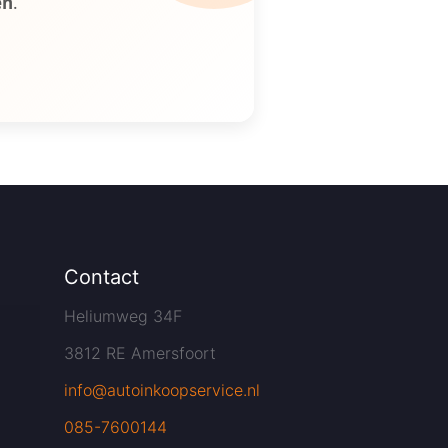
en
.
Contact
Heliumweg 34F
3812 RE Amersfoort
info@autoinkoopservice.nl
085-7600144