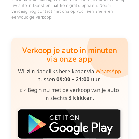
uw auto in Deest en laat hem gratis ophalen. Neem
vandaag nog contact met ons op voor een snelle en
eenvoudige verkoop.
Verkoop je auto in minuten
via onze app
Wij zijn dagelijks bereikbaar via
WhatsApp
tussen
09:00 – 21:00
uur.
👉 Begin nu met de verkoop van je auto
in slechts
3 klikken
.