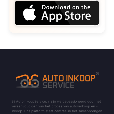
Bij AutoInkoopService.nl zijn we gepassioneerd door het
vereenvoudigen van het proces van autoverkoop en -
inkoop. Ons platform staat centraal in het samenbrengen