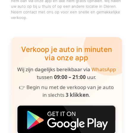
hem dan via onze app en laat hem gratis ophalen. Wij halen
uw auto op bij u thuis of op een andere locatie in Dieren.
Neem contact met ons op voor een snelle en gemakkelijke
verkoop.
Verkoop je auto in minuten
via onze app
Wij zijn dagelijks bereikbaar via
WhatsApp
tussen
09:00 – 21:00
uur.
👉 Begin nu met de verkoop van je auto
in slechts
3 klikken
.