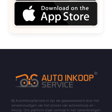
Bij AutoInkoopService.nl zijn we gepassioneerd door het
vereenvoudigen van het proces van autoverkoop en -
inkoop. Ons platform staat centraal in het samenbrengen