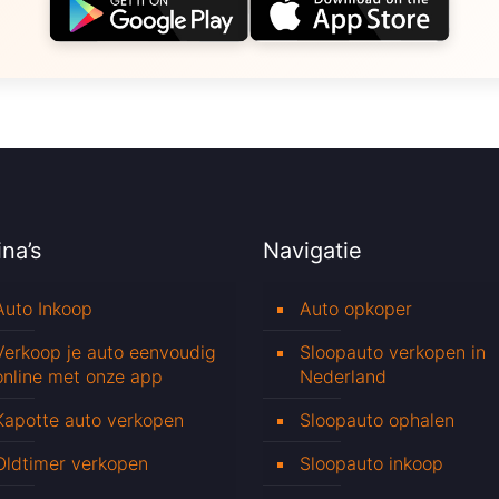
na’s
Navigatie
Auto Inkoop
Auto opkoper
Verkoop je auto eenvoudig
Sloopauto verkopen in
online met onze app
Nederland
Kapotte auto verkopen
Sloopauto ophalen
Oldtimer verkopen
Sloopauto inkoop