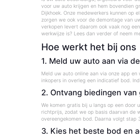
voor uw auto krijgen en hem bovendien gra
Dijkhoek. Onze medewerkers kunnen op elk 
zorgen we ook voor de demontage van uw
verkopen levert daarom ook vaak nog een
werkwijze is? Lees dan verder of neem me
Hoe werkt het bij ons
1. Meld uw auto aan via d
Meld uw auto online aan via onze app en w
inkopers in overleg een indicatief bod. I
2. Ontvang biedingen van 
We komen gratis bij u langs op een door 
richtprijs, zodat we op basis daarvan de
overeengekomen bod. Daarna volgt stap 3
3. Kies het beste bod en 