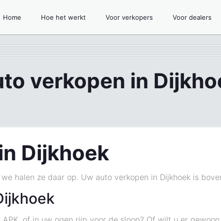
Home
Hoe het werkt
Voor verkopers
Voor dealers
uto verkopen in Dijkho
in Dijkhoek
n we halen ze daar op. Uw auto verkopen in Dijkhoek is boven
Dijkhoek
 APK, of in uw ogen rijp voor de sloop? Of wilt u er gewoo