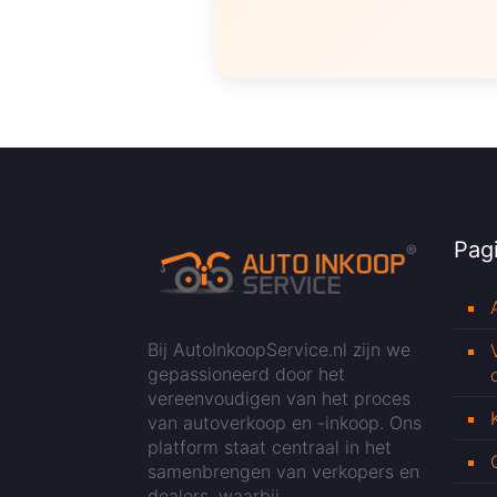
Pagi
Bij AutoInkoopService.nl zijn we
gepassioneerd door het
vereenvoudigen van het proces
van autoverkoop en -inkoop. Ons
platform staat centraal in het
samenbrengen van verkopers en
dealers, waarbij