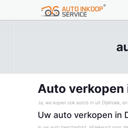
a
Auto verkopen 
Ja, we kopen ook auto’s in uit Dijkhoek, e
Uw auto verkopen in 
Is uw auto beschadigd, afgekeurd voor de