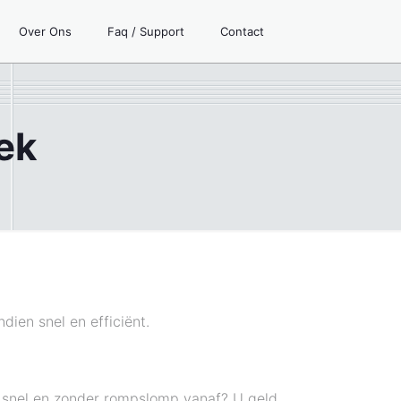
Over Ons
Faq / Support
Contact
ek
dien snel en efficiënt.
n snel en zonder rompslomp vanaf? U geld