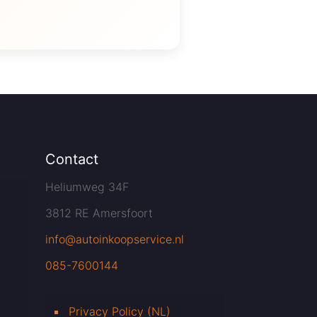
Contact
Heliumweg 34F
3812 RE Amersfoort
info@autoinkoopservice.nl
085-7600144
Privacy Policy (NL)