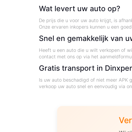
Wat levert uw auto op?
De prijs die u voor uw auto krijgt, is afha
Onze ervaren inkopers kunnen u een goede
Snel en gemakkelijk van uw
Heeft u een auto die u wilt verkopen of 
contact met ons op via het aanmeldformuli
Gratis transport in Dinxper
Is uw auto beschadigd of niet meer APK g
verkoop uw auto snel en eenvoudig via on
Ver