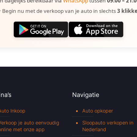
ijn dagelijks bereikbaar via
WhatsApp
tussen
09:00 – 21:
 Begin nu met de verkoop van je auto in slechts
3 klikk
na’s
Navigatie
Auto Inkoop
Auto opkoper
Verkoop je auto eenvoudig
Sloopauto verkopen in
online met onze app
Nederland