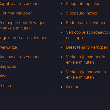
Kapotte auto verkopen
Sloopauto ophalen
Oldtimer verkopen
Sloopauto inkoop
Verkoop je bedrijfswagen
Bedrijfsauto verkopen
in enkele minuten
Verkoop je schadeauto
Afgekeurde auto verkopen
onze app
Werkwijze
Defecte auto verkopen
Snel uw auto verkopen
Verkoop je camper in
enkele minuten
Magazine
Verkoop je caravan in
Blog
enkele minuten
Thema
Contact