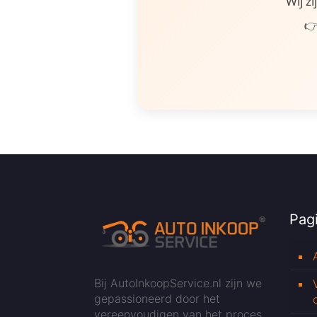
Wij z
👉
Pagi
Bij AutoInkoopService.nl zijn we
gepassioneerd door het
vereenvoudigen van het proces