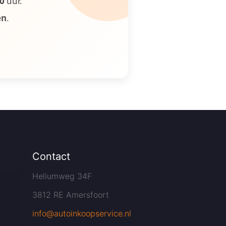
00
uur.
en
.
Contact
Heliumweg 34F
3812 RE Amersfoort
info@autoinkoopservice.nl