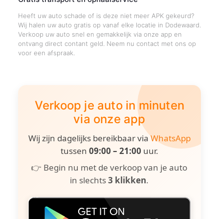
Heeft uw auto schade of is deze niet meer APK gekeurd?
Wij halen uw auto gratis op vanaf elke locatie in Dodewaard.
Verkoop uw auto snel en gemakkelijk via onze app en
ontvang direct contant geld. Neem nu contact met ons op
voor een afspraak.
Verkoop je auto in minuten
via onze app
Wij zijn dagelijks bereikbaar via
WhatsApp
tussen
09:00 – 21:00
uur.
👉 Begin nu met de verkoop van je auto
in slechts
3 klikken
.