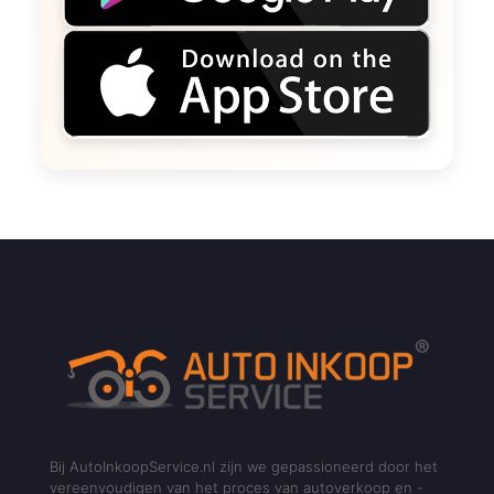
Bij AutoInkoopService.nl zijn we gepassioneerd door het
vereenvoudigen van het proces van autoverkoop en -