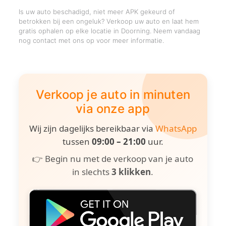
Is uw auto beschadigd, niet meer APK gekeurd of
betrokken bij een ongeluk? Verkoop uw auto en laat hem
gratis ophalen op elke locatie in Doorning. Neem vandaag
nog contact met ons op voor meer informatie.
Verkoop je auto in minuten
via onze app
Wij zijn dagelijks bereikbaar via
WhatsApp
tussen
09:00 – 21:00
uur.
👉 Begin nu met de verkoop van je auto
in slechts
3 klikken
.