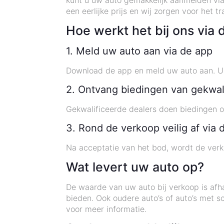
kunt u uw auto gemakkelijk aanmelden vi
een eerlijke prijs en wij zorgen voor het
Hoe werkt het bij ons via 
1. Meld uw auto aan via de app
Download de app en meld uw auto aan. U o
2. Ontvang biedingen van gekwal
Gekwalificeerde dealers doen biedingen o
3. Rond de verkoop veilig af via 
Na acceptatie van het bod, wordt de verk
Wat levert uw auto op?
De waarde van uw auto bij verkoop is afha
bieden. Ook oudere auto’s of auto’s met 
voor meer informatie.