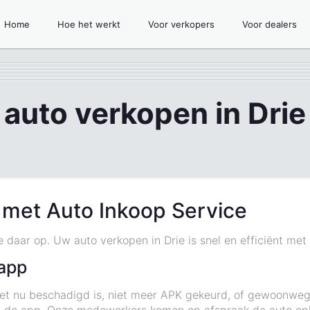
Home
Hoe het werkt
Voor verkopers
Voor dealers
auto verkopen in Drie
 met Auto Inkoop Service
ze daar op. Uw auto verkopen in Drie is snel en efficiënt me
app
 het nu beschadigd is, niet meer APK gekeurd, of gewoonwe