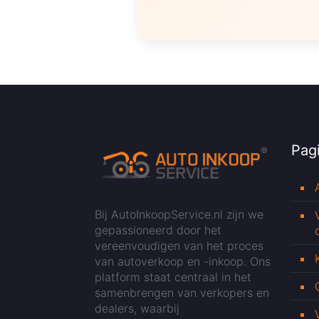
Pagi
Bij AutoInkoopService.nl zijn we
gepassioneerd door het
vereenvoudigen van het proces
van autoverkoop en -inkoop. Ons
platform staat centraal in het
samenbrengen van verkopers en
dealers, waarbij