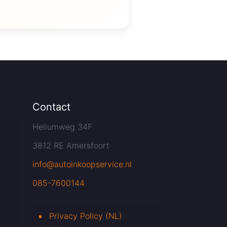
Contact
Heliumweg 34F
3812 RE Amersfoort
info@autoinkoopservice.nl
085-7600144
Privacy Policy (NL)