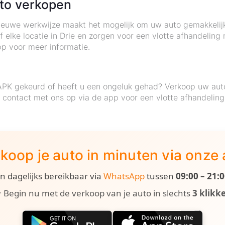
uto verkopen
 nieuwe werkwijze maakt het mogelijk om uw auto gemakkelij
 elke locatie in Drie en zorgen voor een vlotte afhandeling 
p voor meer informatie.
APK gekeurd of heeft u een ongeluk gehad? Verkoop uw auto
 contact met ons op via de app voor een vlotte afhandeling
koop je auto in minuten via onze
ijn dagelijks bereikbaar via
WhatsApp
tussen
09:00 – 21:
 Begin nu met de verkoop van je auto in slechts
3 klikk