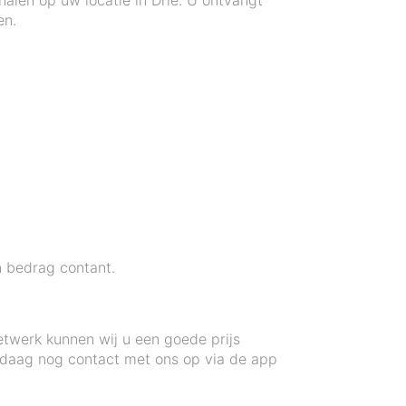
len op uw locatie in Drie. U ontvangt
en.
n bedrag contant.
etwerk kunnen wij u een goede prijs
ndaag nog contact met ons op via de app