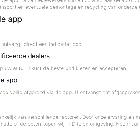
a de app. Onze medewerkers komen op afspraak de auto opha
 transport en eventuele demontage en recycling van onderdel
de app
ntvangt direct een indicatief bod.
ificeerde dealers
p uw auto. U kunt de beste bod kiezen en accepteren.
de app
oop veilig afgerond via de app. U ontvangt het afgesproke
nkelijk van verschillende factoren. Door onze ervaring en n
schade of defecten kopen wij in Drie en omgeving. Neem va