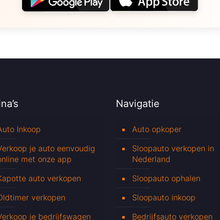
na’s
Navigatie
Auto Inkoop
Auto opkoper
Verkoop je auto eenvoudig
Sloopauto verkopen in
online met onze app
Nederland
Kapotte auto verkopen
Sloopauto ophalen
Oldtimer verkopen
Sloopauto inkoop
Verkoop je bedrijfswagen
Bedrijfsauto verkopen